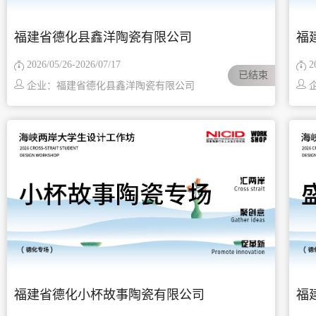
福建省德化县鑫洋陶瓷有限公司
福
2026/05/26-2026/07/17
2
已结束
企业：福建省德化县鑫洋陶瓷有限公司
福建省德化小杯故事陶瓷有限公司
福