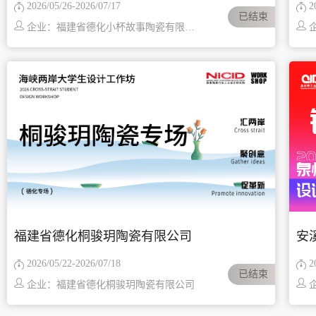
2026/05/26-2026/07/17
2
已结束
企业：福建省德化小杯故事陶瓷有限公司
福建省德化桐骏玥陶瓷有限公司
安
2026/05/22-2026/07/18
2
已结束
企业：福建省德化桐骏玥陶瓷有限公司