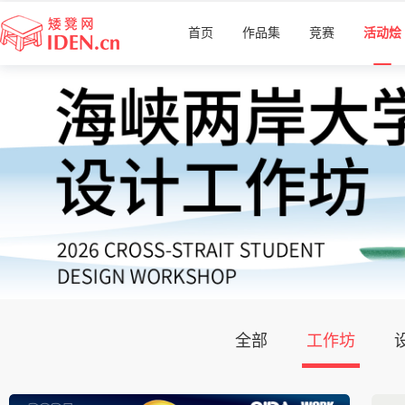
首页
作品集
竞赛
活动烩
矮凳网
全部
工作坊