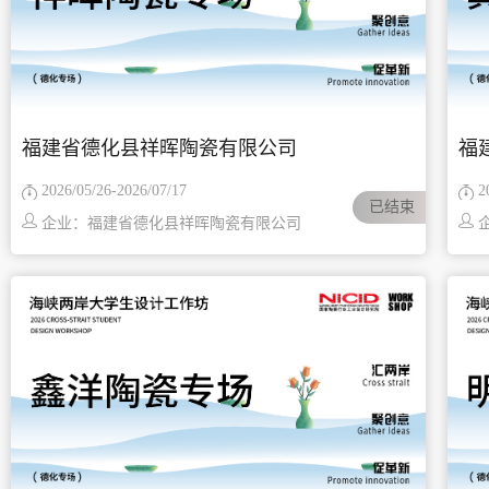
福建省德化县祥晖陶瓷有限公司
福
2026/05/26-2026/07/17
2
已结束
企业：福建省德化县祥晖陶瓷有限公司